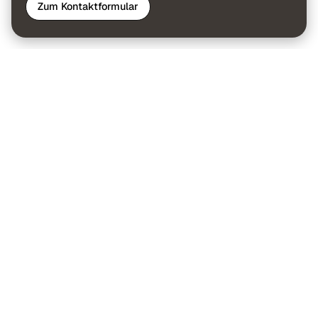
Zum Kontaktformular
Schreibe hier deine Nachricht
an mich.
Dein Name
Deine E-Mail Adresse
Deine Nachricht